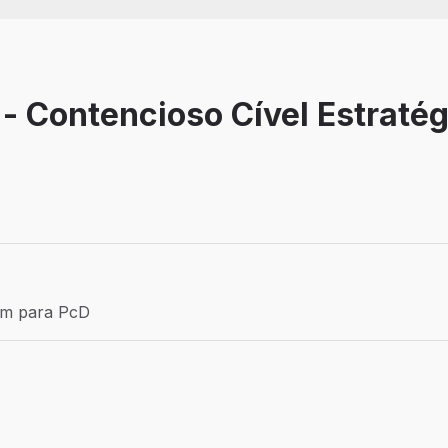
- Contencioso Cível Estratég
 Associado
ém para PcD
para PcD