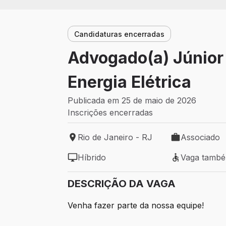
Candidaturas encerradas
Advogado(a) Júnior 
Energia Elétrica
Publicada em 25 de maio de 2026
Inscrições encerradas
Rio de Janeiro - RJ
Associado
Local de trabalho: Rio de Janeiro - RJ
Tipo de vaga:
Híbrido
Vaga tamb
Modelo de trabalho: Híbrido
Vaga também 
DESCRIÇÃO DA VAGA
Venha fazer parte da nossa equipe!