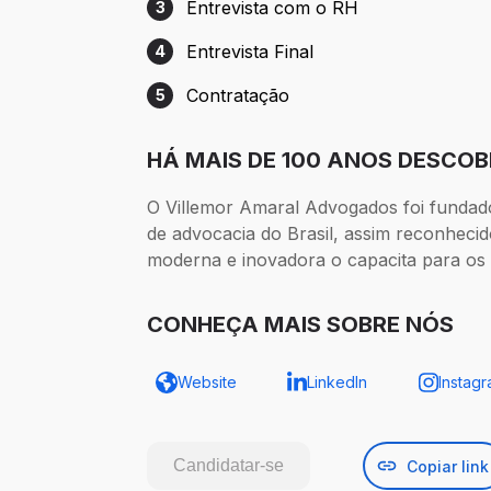
Entrevista com o RH
3
Etapa 3: Entrevista com o RH
Entrevista Final
4
Etapa 4: Entrevista Final
Contratação
5
Etapa 5: Contratação
HÁ MAIS DE 100 ANOS DESCO
O Villemor Amaral Advogados foi fundad
de advocacia do Brasil, assim reconhecido
moderna e inovadora o capacita para os 
CONHEÇA MAIS SOBRE NÓS
Website
LinkedIn
Instag
Candidatar-se
Copiar link