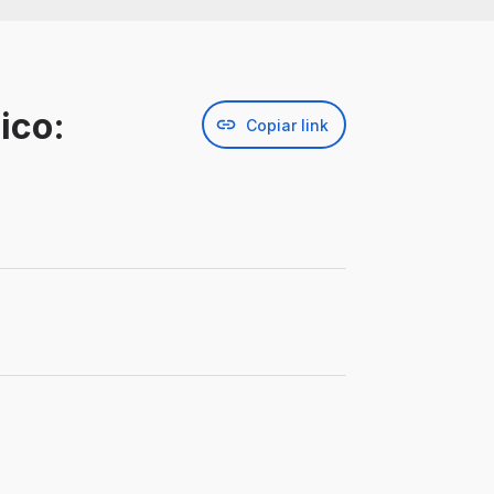
ico:
Copiar link