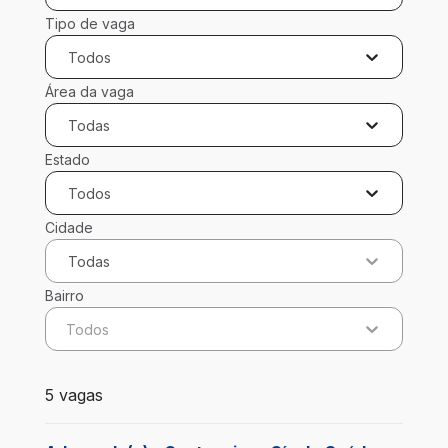
Tipo de vaga
Todos
Área da vaga
Todas
Estado
Todos
Cidade
Todas
Bairro
Todos
5 vagas encontradas para 0 filtros aplicados
5 vagas